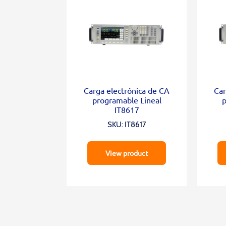
Carga electrónica de CA
Car
programable Lineal
p
IT8617
SKU: IT8617
View product