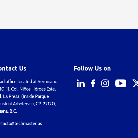
ontact Us
Follow Us on
d office located at Seminario
0-11, Col. Niños Héroes Este,
. La Presa, (Inside Parque
ustrial Arboledas), CP. 22120,
uana, B.C.
ntacto@techmaster.us