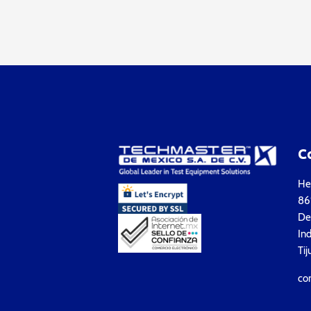
C
Hea
861
Del
Ind
Tij
co