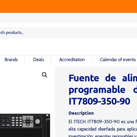
rch
rch
Brands
Deals
Accreditation
Calendar of events
Fuente de ali
programable d
IT7809-350-90
Description
El ITECH IT7809-350-90 es una 
alta capacidad diseñada para apli
investigación, energías renovables y