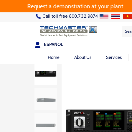
Request a demonstration at your plant.
Call toll free 800.732.9874
Sea
Sea
for:
ESPAÑOL
Home
About Us
Services