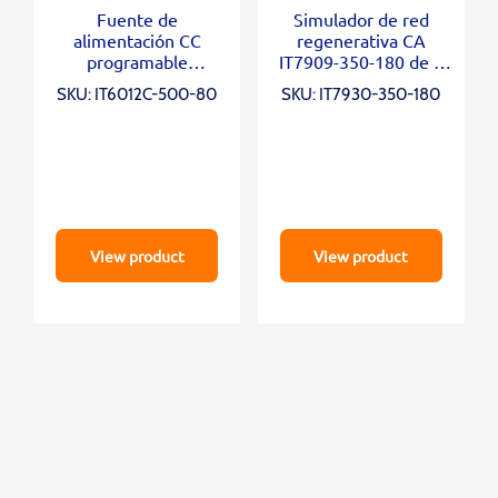
Fuente de
Simulador de red
alimentación CC
regenerativa CA
programable
IT7909-350-180 de 4
bidireccional IT6012C-
cuadrantes
SKU: IT6012C-500-80
SKU: IT7930-350-180
500-80
View product
View product