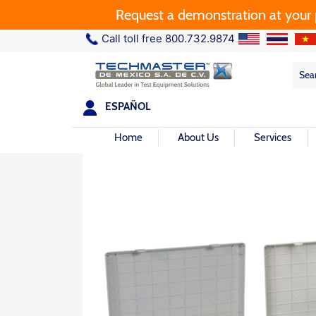
Request a demonstration at your plan
Call toll free 800.732.9874
Sea
Sea
for:
ESPAÑOL
Home
About Us
Services