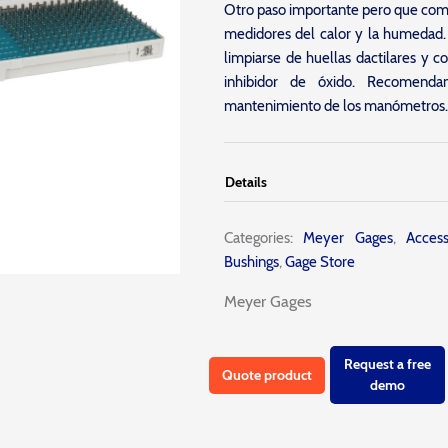
Otro paso importante pero que comú
medidores del calor y la humedad
limpiarse de huellas dactilares y 
inhibidor de óxido. Recomenda
mantenimiento de los manómetros.
Details
Categories:
Meyer Gages
,
Access
Bushings
,
Gage Store
Meyer Gages
Request a free
Quote product
demo