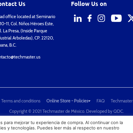
ontact Us
Follow Us on
d office located at Seminario
0-11, Col. Niños Héroes Este,
. La Presa, (Inside Parque
ustrial Arboledas), CP. 22120,
uana, B.C.
ntacto@techmaster.us
Terms and conditions
Online Store - Policies
FAQ
Techmaster
Copyright © 2021 Techmaster de México. Developed by
QDC
.
he Global Leader in Test Equipment Solutions - Calibration, Dimension
s para mejorar tu experiencia de compra. Al continuar con la
kies y tecnologías. Puedes leer más al respecto en nuestro
PROFECO
CONDUSEF