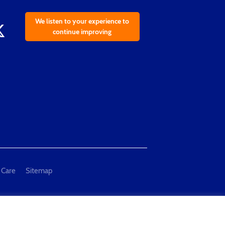
We listen to your experience to
continue improving
 Care
Sitemap
al Measurement and Testing"