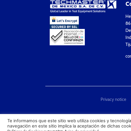
C
Hea
861
Del
Ind
Tij
co
Privacy notice
"Techmaster de México is T
Te informamos que este sitio web utiliza cookies y tecnología
navegación en este sitio implica la aceptación de dichas coo