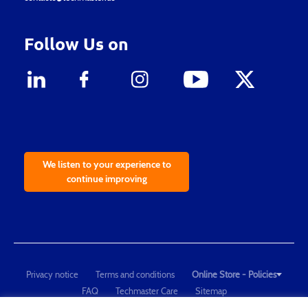
Follow Us on
We listen to your experience to
continue improving
Privacy notice
Terms and conditions
Online Store - Policies
FAQ
Techmaster Care
Sitemap
Copyright © 2021 Techmaster de México. Developed by
QDC
.