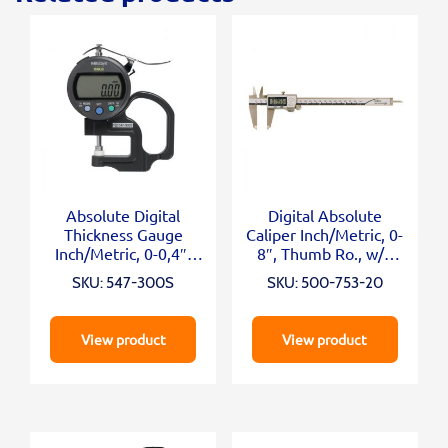
Absolute Digital
Digital Absolute
Thickness Gauge
Caliper Inch/Metric, 0-
Inch/Metric, 0-0,4″,
8″, Thumb Ro., w/o
0,0005″, Standard
Output
SKU: 547-300S
SKU: 500-753-20
View product
View product