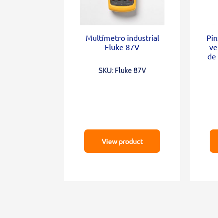
Multímetro industrial
Pin
Fluke 87V
ve
de
SKU: Fluke 87V
View product