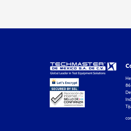
C
Hea
861
Del
Ind
Tij
co