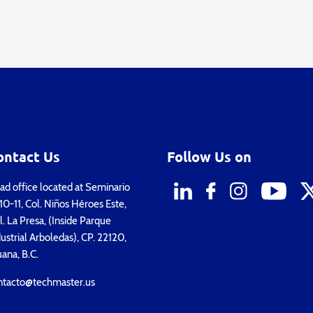
ontact Us
Follow Us on
d office located at Seminario
0-11, Col. Niños Héroes Este,
. La Presa, (Inside Parque
ustrial Arboledas), CP. 22120,
uana, B.C.
ntacto@techmaster.us