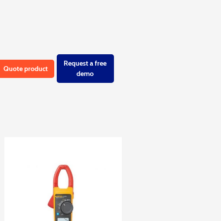
Request a free
Quote product
demo