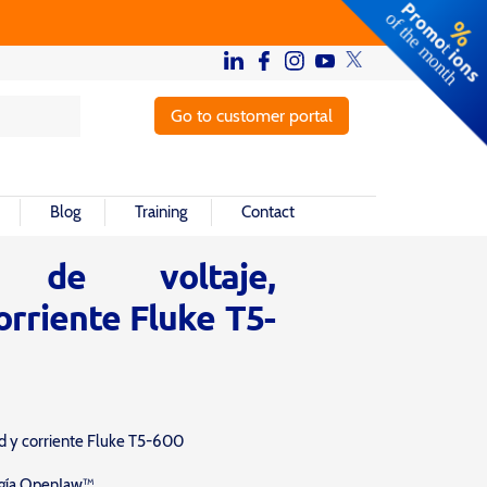
Go to customer portal
Blog
Training
Contact
r de voltaje,
orriente Fluke T5-
d y corriente Fluke T5-600
ogía OpenJaw™