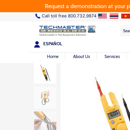
Request a demonstration at your plant.
Call toll free 800.732.9874
Sea
Sea
for:
ESPAÑOL
Home
About Us
Services