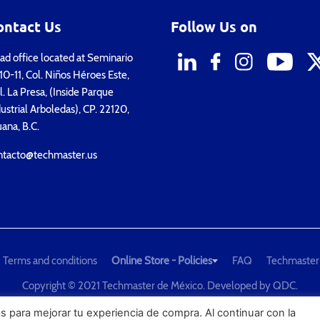
ontact Us
Follow Us on
d office located at Seminario
0-11, Col. Niños Héroes Este,
. La Presa, (Inside Parque
ustrial Arboledas), CP. 22120,
uana, B.C.
ntacto@techmaster.us
Terms and conditions
Online Store - Policies
FAQ
Techmaster
Copyright © 2021 Techmaster de México. Developed by
QDC
.
he Global Leader in Test Equipment Solutions - Calibration, Dimension
s para mejorar tu experiencia de compra. Al continuar con la