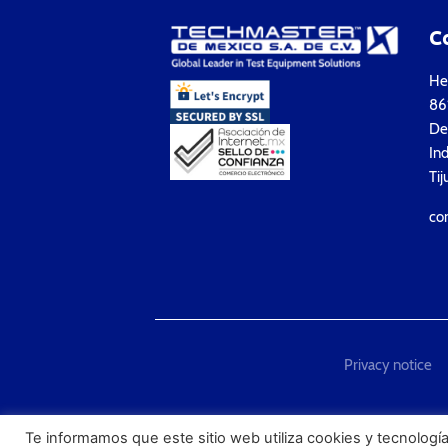
C
Hea
861
Del
Ind
Tij
co
Privacy notice
"Techmaster de México is T
Te informamos que este sitio web utiliza cookies y tecnología