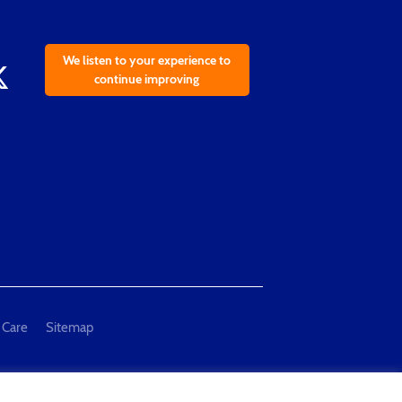
We listen to your experience to
continue improving
 Care
Sitemap
al Measurement and Testing"