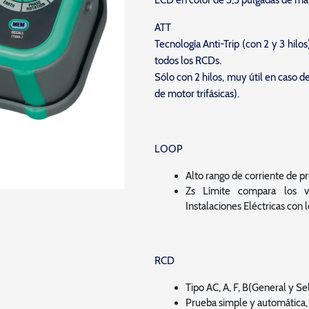
LCD en color de 3,5 pulgadas de mat
ATT
Tecnología Anti-Trip (con 2 y 3 hil
todos los RCDs.
Sólo con 2 hilos, muy útil en caso d
de motor trifásicas).
LOOP
Alto rango de corriente de 
Zs Límite compara los v
Instalaciones Eléctricas con 
RCD
Tipo AC, A, F, B(General y Se
Prueba simple y automática,