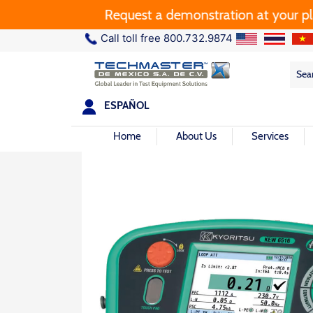
Request a demonstration at your plant.
Call toll free 800.732.9874
Sea
Sea
for:
ESPAÑOL
Home
About Us
Services