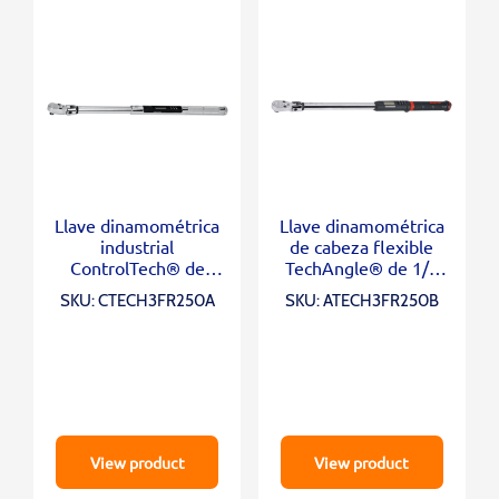
Llave dinamométrica
Llave dinamométrica
industrial
de cabeza flexible
ControlTech® de
TechAngle® de 1/2
cabezal flexible con
“(12,5-250 ft-lb)
SKU: CTECH3FR250A
SKU: ATECH3FR250B
accionamiento de 1/2
“(12,5-250 ft-lb)
View product
View product