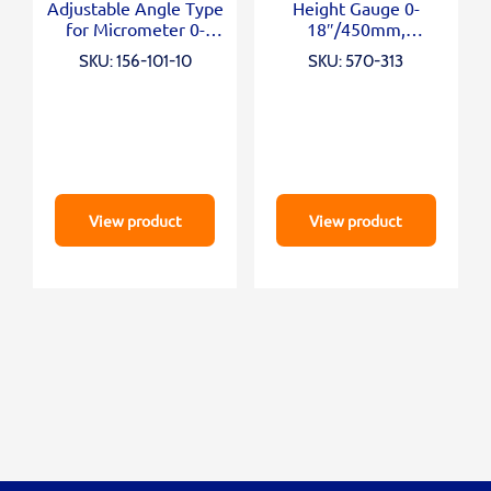
Adjustable Angle Type
Height Gauge 0-
for Micrometer 0-
18″/450mm,
100mm/0-4″
Inch/Metric
SKU: 156-101-10
SKU: 570-313
View product
View product