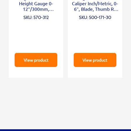
Height Gauge 0-
Caliper Inch/Metric, 0-
12″/300mm,
6″, Blade, Thumb R.,
Inch/Metric
Outp.
SKU: 570-312
SKU: 500-171-30
View product
View product