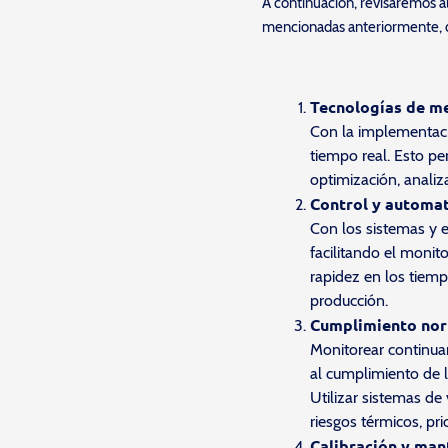
A continuación, revisaremos al
mencionadas anteriormente, d
Tecnologías de me
Con la implementaci
tiempo real. Esto p
optimización, anali
Control y automat
Con los sistemas y e
facilitando el monit
rapidez en los tiem
producción.
Cumplimiento nor
Monitorear continuam
al cumplimiento de 
Utilizar sistemas de
riesgos térmicos, pr
Calibración y man