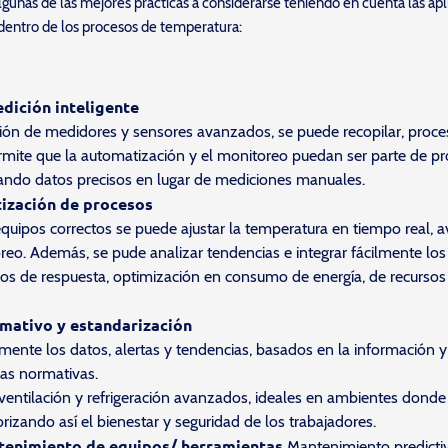
gunas de las mejores prácticas a considerarse teniendo en cuenta las apl
entro de los procesos de temperatura:
dición inteligente
ón de medidores y sensores avanzados, se puede recopilar, proces
ermite que la automatización y el monitoreo puedan ser parte de 
zando datos precisos en lugar de mediciones manuales.
ización de procesos
quipos correctos se puede ajustar la temperatura en tiempo real, 
oreo. Además, se pude analizar tendencias e integrar fácilmente lo
pos de respuesta, optimización en consumo de energía, de recursos
mativo y estandarización
ente los datos, alertas y tendencias, basados en la información y
las normativas.
 ventilación y refrigeración avanzados, ideales en ambientes dond
iorizando así el bienestar y seguridad de los trabajadores.
tenimiento de equipos/ herramientas
Mantenimiento predicti