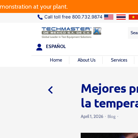
 your plant.
Call toll free 800.732.9874
Sea
Sea
for:
ESPAÑOL
Home
About Us
Services
Mejores pr
chevron_left
la temper
·
·
April 1, 2026
Blog