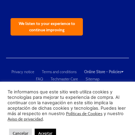
We listen to your experience to
continue improving
Privacy notice
Terms and conditions
Online Store - Policies
FAQ
Techmaster Care
Sitemap
Copyright © 2021 Techmaster de México. Developed by
QDC
.
"Techmaster de México is The Global Leader in Test Equipment Solutions -
Te informamos que este sitio web utiliza cookies y
tecnologías para mejorar tu experiencia de compra. Al
Calibration, Dimensional Measurement and Testing"
continuar con la navegación en este sitio implica la
aceptación de dichas cookies y tecnologías. Puedes leer
PROFECO
más al respecto en nuestro
Políticas de Cookies
y nuestro
CONDUSEF
Aviso de privacidad
.
Cancelar
Aceptar