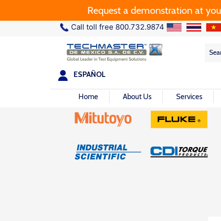
Request a demonstration at your plant.
Call toll free 800.732.9874
Sea
Sea
for:
ESPAÑOL
Home
About Us
Services