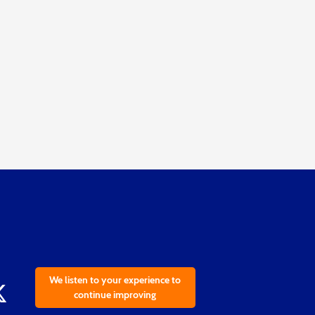
We listen to your experience to
continue improving