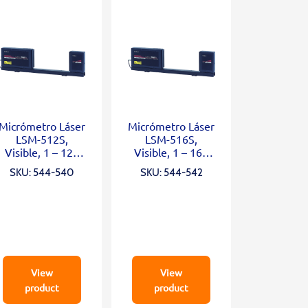
Micrómetro Láser
Micrómetro Láser
LSM-512S,
LSM-516S,
Visible, 1 – 120
Visible, 1 – 160
mm
mm
SKU: 544-540
SKU: 544-542
View
View
product
product