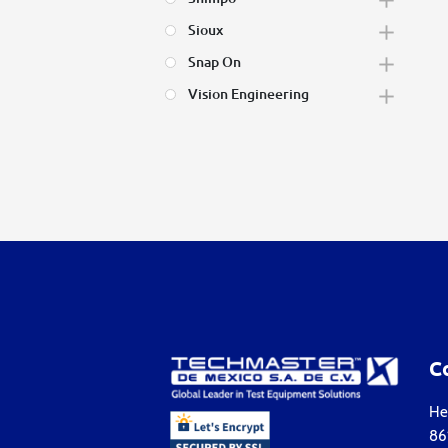
Sioux
Snap On
Vision Engineering
C
Hea
861