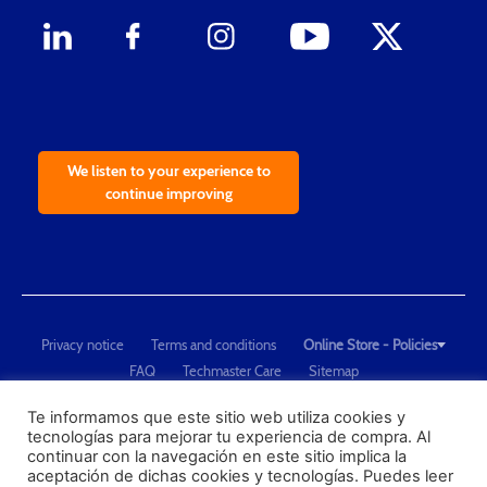
We listen to your experience to
continue improving
Privacy notice
Terms and conditions
Online Store - Policies
FAQ
Techmaster Care
Sitemap
Copyright © 2021 Techmaster de México. Developed by
QDC
.
"Techmaster de México is The Global Leader in Test Equipment Solutions -
Te informamos que este sitio web utiliza cookies y
tecnologías para mejorar tu experiencia de compra. Al
Calibration, Dimensional Measurement and Testing"
continuar con la navegación en este sitio implica la
aceptación de dichas cookies y tecnologías. Puedes leer
PROFECO