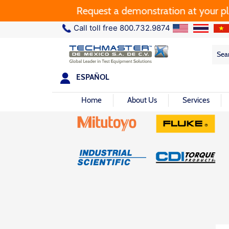
Request a demonstration at your plant
Call toll free 800.732.9874
Sea
Sea
for:
ESPAÑOL
Home
About Us
Services