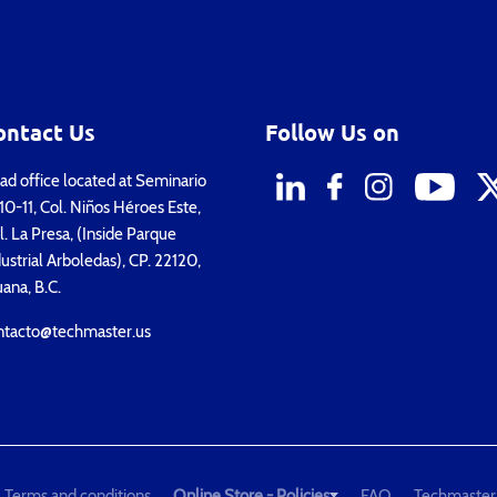
ontact Us
Follow Us on
d office located at Seminario
0-11, Col. Niños Héroes Este,
. La Presa, (Inside Parque
ustrial Arboledas), CP. 22120,
uana, B.C.
ntacto@techmaster.us
Terms and conditions
Online Store - Policies
FAQ
Techmaster