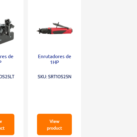
res de
Enrutadores de
P
1HP
10S25LT
SKU: SRT10S25N
w
View
uct
product