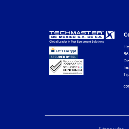
C
Hea
861
Del
Ind
Tij
co
Privacy notice