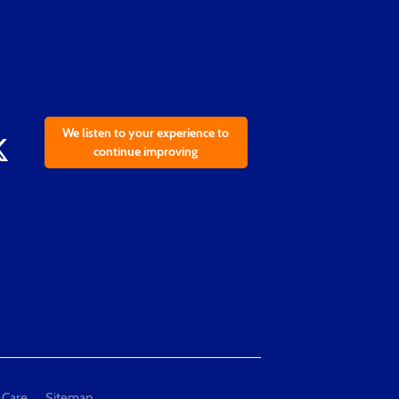
We listen to your experience to
continue improving
 Care
Sitemap