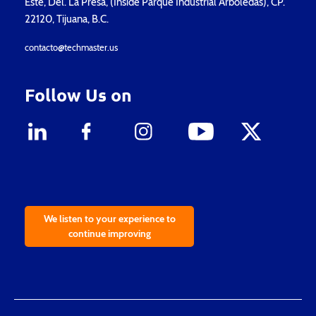
Este, Del. La Presa, (Inside Parque Industrial Arboledas), CP.
22120, Tijuana, B.C.
contacto@techmaster.us
Follow Us on
We listen to your experience to
continue improving