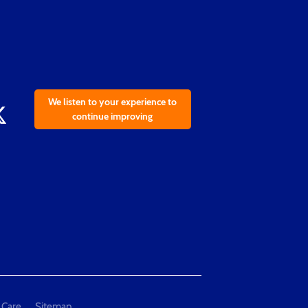
We listen to your experience to
continue improving
 Care
Sitemap