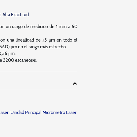
 Alta Exactitud
 con un rango de medición de 1 mm a 60
 con una linealidad de ±3 μm en todo el
,5ΔD) μm en el rango más estrecho.
0,36 μm.
de 3200 escaneos/s.
Laser
,
Unidad Principal Micrómetro Láser