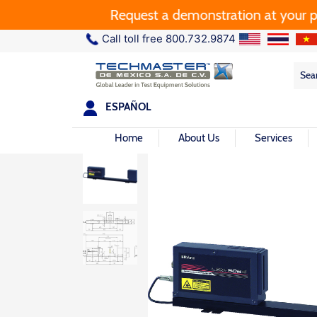
Request a demonstration at your plant.
Call toll free 800.732.9874
Sea
Sea
for:
ESPAÑOL
Home
About Us
Services