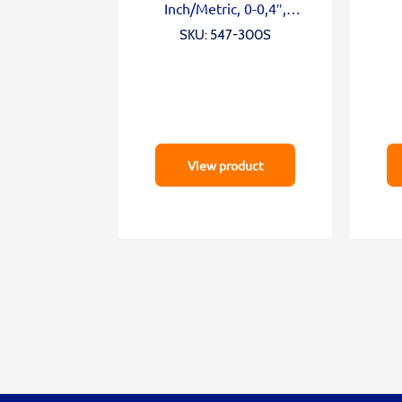
Inch/Metric, 0-0,4″,
0,0005″, Standard
SKU: 547-300S
View product