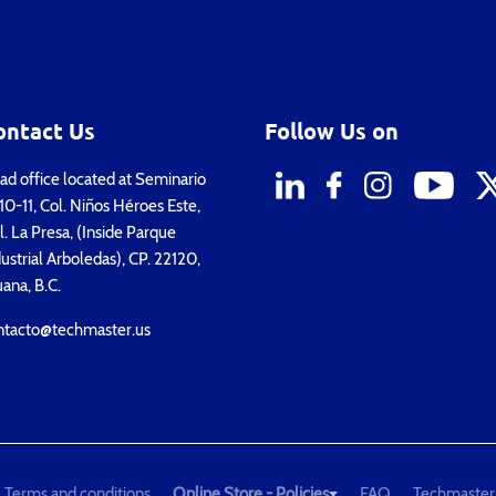
ontact Us
Follow Us on
d office located at Seminario
0-11, Col. Niños Héroes Este,
. La Presa, (Inside Parque
ustrial Arboledas), CP. 22120,
uana, B.C.
ntacto@techmaster.us
Terms and conditions
Online Store - Policies
FAQ
Techmaster