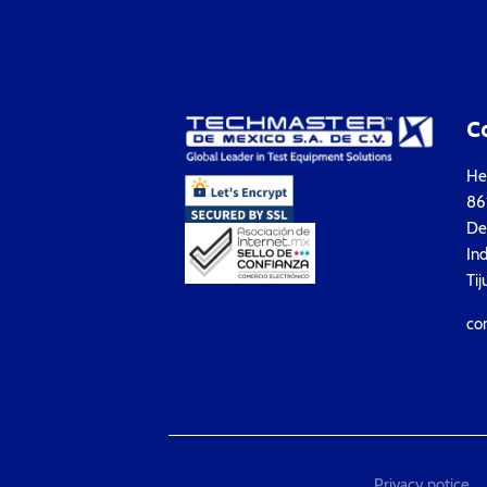
C
Hea
861
Del
Ind
Tij
co
Privacy notice