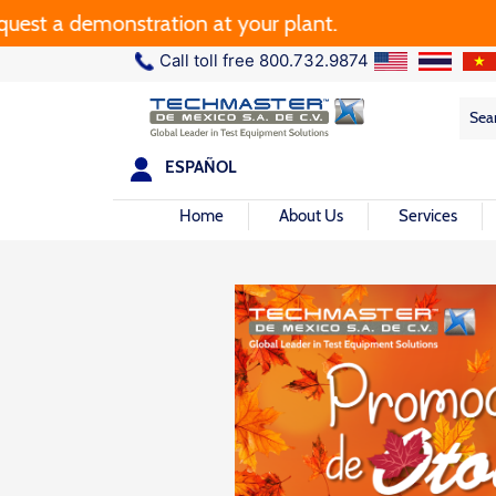
stration at your plant.
Call toll free 800.732.9874
Sea
Sea
for:
ESPAÑOL
Home
About Us
Services