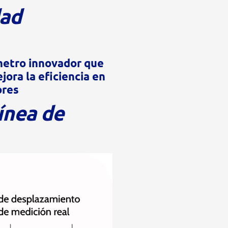
dad
ómetro innovador que
jora la eficiencia en
ores
ínea de