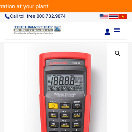
n at your plant.
Call toll free 800.732.9874