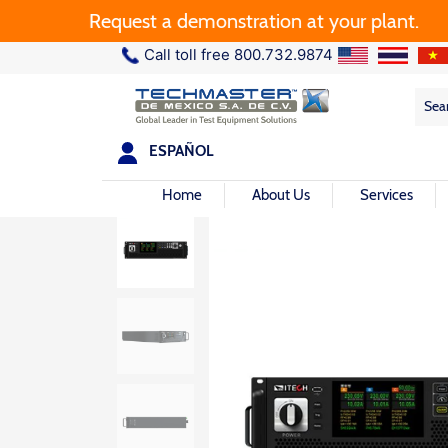
Request a demonstration at your plant.
Call toll free 800.732.9874
Sea
Sea
for:
ESPAÑOL
Home
About Us
Services