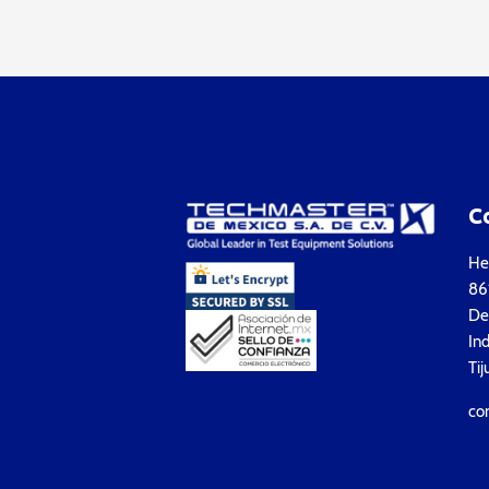
C
Hea
861
Del
Ind
Tij
co