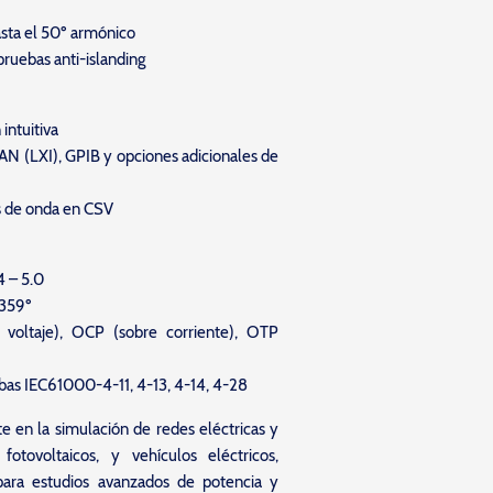
sta el 50º armónico
 pruebas anti-islanding
 intuitiva
AN (LXI), GPIB y opciones adicionales de
s de onda en CSV
4 – 5.0
 359º
 voltaje), OCP (sobre corriente), OTP
bas IEC61000-4-11, 4-13, 4-14, 4-28
te en la simulación de redes eléctricas y
fotovoltaicos, y vehículos eléctricos,
 para estudios avanzados de potencia y