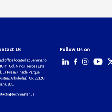
ontact Us
Follow Us on
d office located at Seminario
0-11, Col. Niños Héroes Este,
. La Presa, (Inside Parque
ustrial Arboledas), CP. 22120,
uana, B.C.
ntacto@techmaster.us