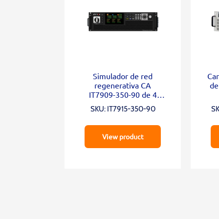
Simulador de red
Car
regenerativa CA
de
IT7909-350-90 de 4
cuadrantes
SKU: IT7915-350-90
SK
View product