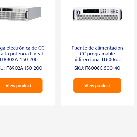
ga electrónica de CC
Fuente de alimentación
 alta potencia Lineal
CC programable
IT8902A-150-200
bidireccional IT6006C-
500-40
U: IT8902A-150-200
SKU: IT6006C-500-40
View product
View product