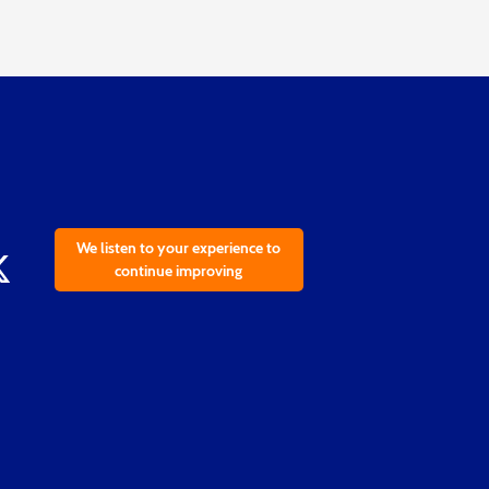
We listen to your experience to
continue improving