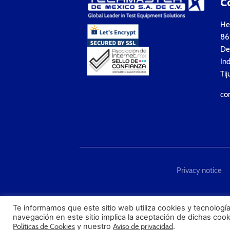
C
Hea
861
Del
Ind
Tij
co
Privacy notice
"Techmaster de México is T
Te informamos que este sitio web utiliza cookies y tecnología
navegación en este sitio implica la aceptación de dichas coo
Políticas de Cookies
y nuestro
Aviso de privacidad
.