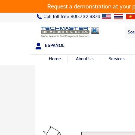
Request a demonstration at your plant
Call toll free 800.732.9874
Sea
Sea
for:
ESPAÑOL
Home
About Us
Services