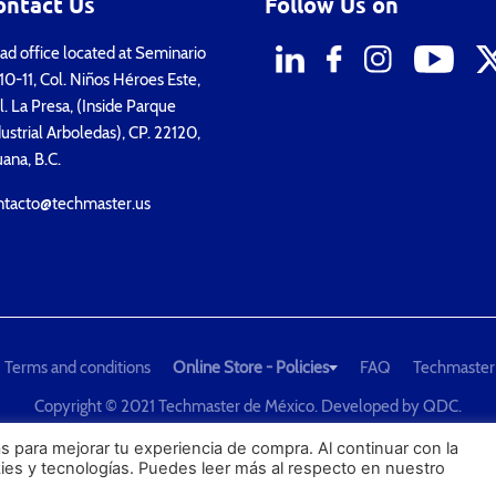
ontact Us
Follow Us on
d office located at Seminario
0-11, Col. Niños Héroes Este,
. La Presa, (Inside Parque
ustrial Arboledas), CP. 22120,
uana, B.C.
ntacto@techmaster.us
Terms and conditions
Online Store - Policies
FAQ
Techmaster
Copyright © 2021 Techmaster de México. Developed by
QDC
.
he Global Leader in Test Equipment Solutions - Calibration, Dimension
s para mejorar tu experiencia de compra. Al continuar con la
kies y tecnologías. Puedes leer más al respecto en nuestro
PROFECO
CONDUSEF