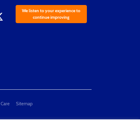
We listen to your experience to
continue improving
 Care
Sitemap
al Measurement and Testing"