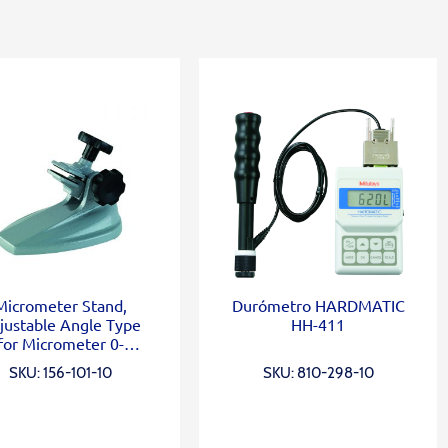
Micrometer Stand,
Durómetro HARDMATIC
justable Angle Type
HH-411
for Micrometer 0-
100mm/0-4″
SKU: 156-101-10
SKU: 810-298-10