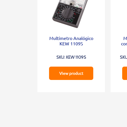
Multímetro Analógico
M
KEW 1109S
co
SKU: KEW 1109S
SKU
View product