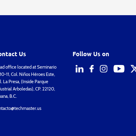
ontact Us
Follow Us on
d office located at Seminario
0-11, Col. Niños Héroes Este,
. La Presa, (Inside Parque
ustrial Arboledas), CP. 22120,
uana, B.C.
ntacto@techmaster.us