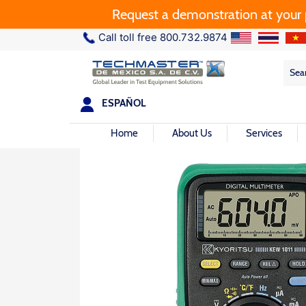
Request a demonstration at your plan
Call toll free 800.732.9874
Sea
Sea
for:
ESPAÑOL
Home
About Us
Services