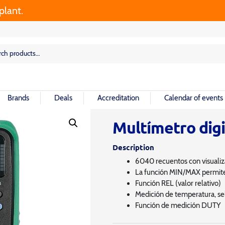
t.
rch
rch
Brands
Deals
Accreditation
Calendar of events
Multímetro dig
Description
6040 recuentos con visualiza
La función MIN/MAX permite 
Función REL (valor relativo)
Medición de temperatura, sel
Función de medición DUTY