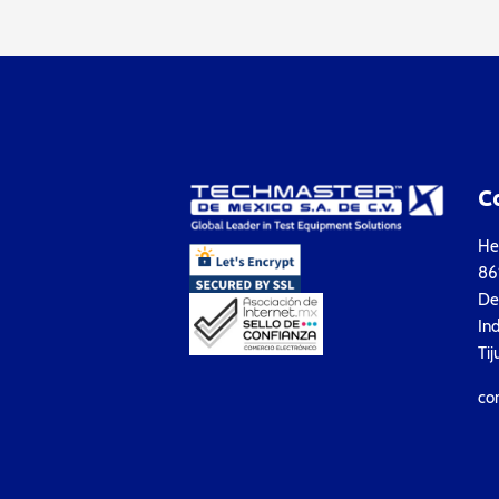
C
Hea
861
Del
Ind
Tij
co