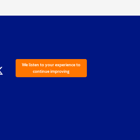
We listen to your experience to
continue improving