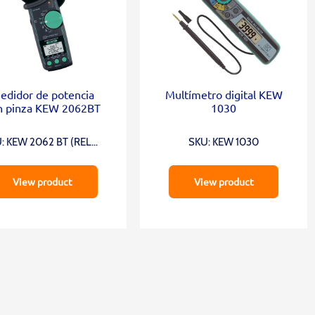
edidor de potencia
Multímetro digital KEW
n pinza KEW 2062BT
1030
: KEW 2062 BT (RELOJ
SKU: KEW 1030
DE BOLSILLO)
View product
View product