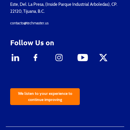
Este, Del. La Presa, (Inside Parque Industrial Arboledas), CP.
22120, Tijuana, B.C.
contacto@techmaster.us
Follow Us on
We listen to your experience to
continue improving