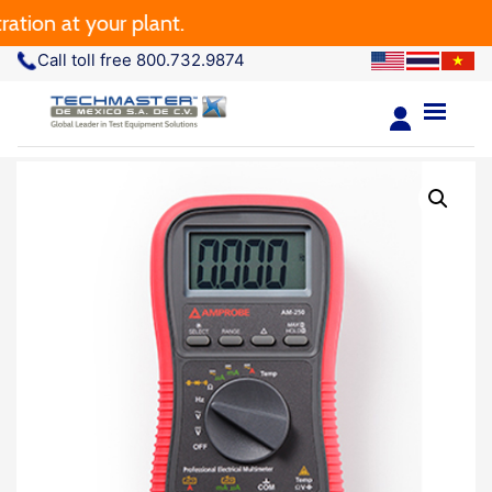
n at your plant.
Call toll free 800.732.9874