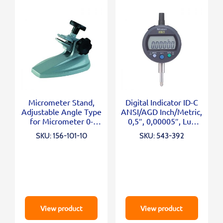
Micrometer Stand,
Digital Indicator ID-C
Adjustable Angle Type
ANSI/AGD Inch/Metric,
for Micrometer 0-
0,5″, 0,00005″, Lug
100mm/0-4″
Back
SKU: 156-101-10
SKU: 543-392
View product
View product