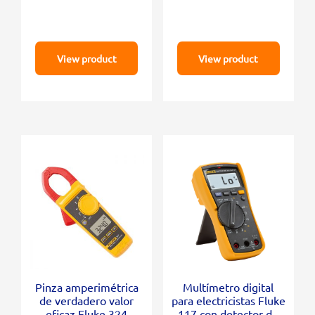
View product
View product
Pinza amperimétrica
Multímetro digital
de verdadero valor
para electricistas Fluke
eficaz Fluke 324
117 con detector de