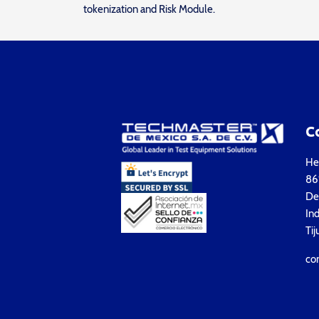
tokenization and Risk Module.
C
Hea
861
Del
Ind
Tij
co