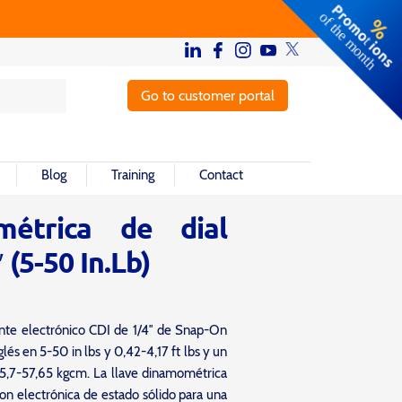
Go to customer portal
Blog
Training
Contact
métrica de dial
 (5-50 In.Lb)
nte electrónico CDI de 1/4″ de Snap-On
lés en 5-50 in lbs y 0,42-4,17 ft lbs y un
5,7-57,65 kgcm. La llave dinamométrica
on electrónica de estado sólido para una