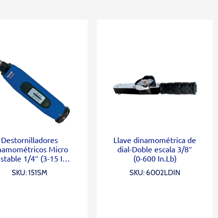
Destornilladores
Llave dinamométrica de
namométricos Micro
dial-Doble escala 3/8″
ustable 1/4″ (3-15 In.
(0-600 In.Lb)
Lb)
SKU: 151SM
SKU: 6002LDIN