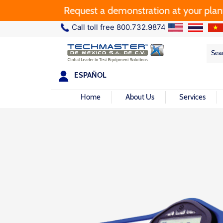
Request a demonstration at your plant.
Call toll free 800.732.9874
Sea
Sea
for:
ESPAÑOL
Home
About Us
Services