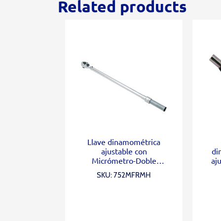
Related products
Llave dinamométrica
ajustable con
di
Micrómetro-Doble
aj
escala 3/8″ (5-75 ft.lb)
SKU: 752MFRMH