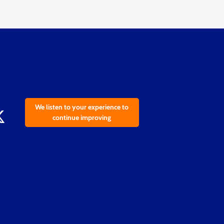
We listen to your experience to
continue improving