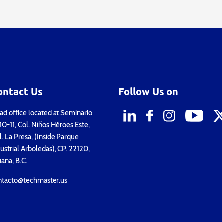
ontact Us
Follow Us on
d office located at Seminario
0-11, Col. Niños Héroes Este,
. La Presa, (Inside Parque
ustrial Arboledas), CP. 22120,
uana, B.C.
ntacto@techmaster.us