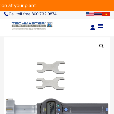
n at your plant.
Call toll free 800.732.9874