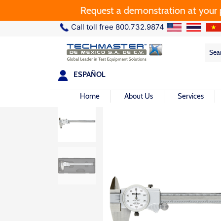
Request a demonstration at your plan
Call toll free 800.732.9874
Sea
Sea
for:
ESPAÑOL
Home
About Us
Services