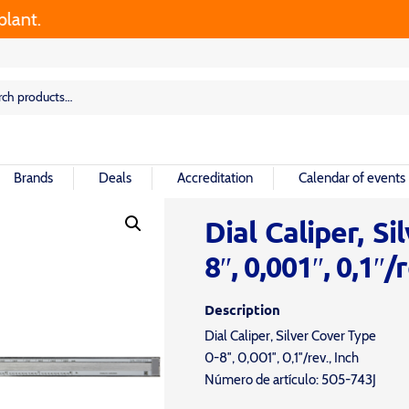
t.
rch
rch
Brands
Deals
Accreditation
Calendar of events
Dial Caliper, S
8″, 0,001″, 0,1″/r
Description
Dial Caliper, Silver Cover Type
0-8″, 0,001″, 0,1″/rev., Inch
Número de artículo: 505-743J