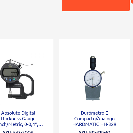
Absolute Digital
Durómetro E
Thickness Gauge
Compacto/Analogo
nch/Metric, 0-0,4″,
HARDMATIC HH-329
0,0005″, Standard
SKU: 547-300S
SKU: 811-329-10