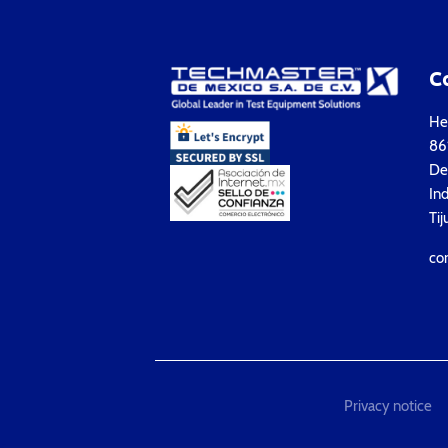
C
Hea
861
Del
Ind
Tij
co
Privacy notice