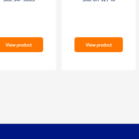
View product
View product