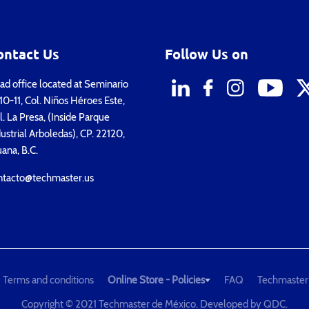
ontact Us
Follow Us on
d office located at Seminario
0-11, Col. Niños Héroes Este,
. La Presa, (Inside Parque
ustrial Arboledas), CP. 22120,
uana, B.C.
ntacto@techmaster.us
Terms and conditions
Online Store - Policies
FAQ
Techmaster
Copyright © 2021 Techmaster de México. Developed by
QDC
.