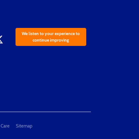
We listen to your experience to
continue improving
 Care
Sitemap