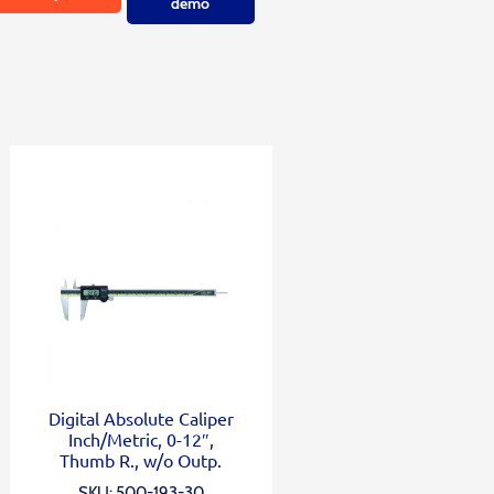
demo
Digital Absolute Caliper
Inch/Metric, 0-12″,
Thumb R., w/o Outp.
SKU: 500-193-30