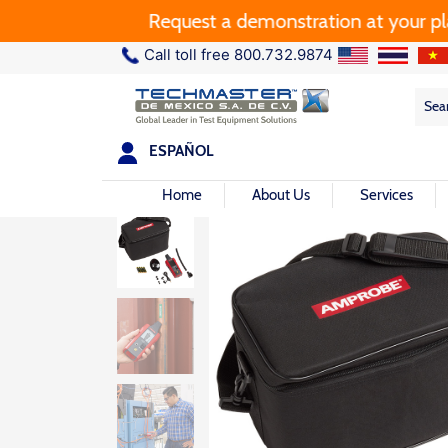
Request a demonstration at your plant.
Call toll free 800.732.9874
Sea
Sea
for:
ESPAÑOL
Home
About Us
Services