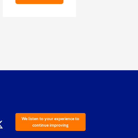
We listen to your experience to
continue improving