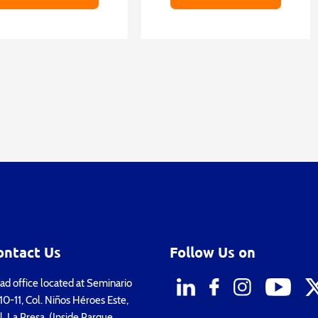
ontact Us
Follow Us on
d office located at Seminario
0-11, Col. Niños Héroes Este,
. La Presa, (Inside Parque