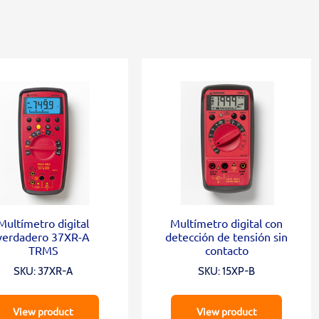
Multímetro digital
Multímetro digital con
verdadero 37XR-A
detección de tensión sin
TRMS
contacto
SKU: 37XR-A
SKU: 15XP-B
View product
View product