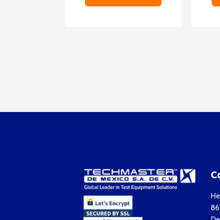
C
Hea
861
Del