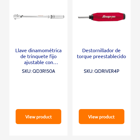
Llave dinamométrica
Destornillador de
de trinquete fijo
torque preestablecido
ajustable con
accionamiento de 1/2
SKU: QD3R150A
SKU: QDRIVER4P
“(30-150 ft-lb)
View product
View product