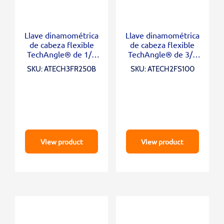
Llave dinamométrica
Llave dinamométrica
de cabeza flexible
de cabeza flexible
TechAngle® de 1/2
TechAngle® de 3/8
“(12,5-250 ft-lb)
“(5-100 ft-lb)
SKU: ATECH3FR250B
SKU: ATECH2FS100
View product
View product