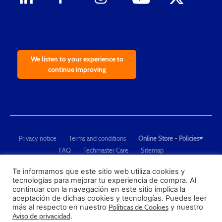
We listen to your experience to
continue improving
Privacy notice
Terms and conditions
Online Store - Policies
FAQ
Techmaster Care
Sitemap
Copyright © 2021 Techmaster de México. Developed by
QDC
.
"Techmaster de México is The Global Leader in Test Equipment Solutions -
Te informamos que este sitio web utiliza cookies y
tecnologías para mejorar tu experiencia de compra. Al
Calibration, Dimensional Measurement and Testing"
continuar con la navegación en este sitio implica la
aceptación de dichas cookies y tecnologías. Puedes leer
PROFECO
más al respecto en nuestro
Políticas de Cookies
y nuestro
CONDUSEF
Aviso de privacidad
.