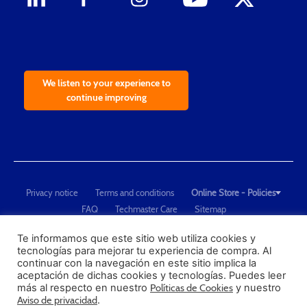
We listen to your experience to
continue improving
Privacy notice
Terms and conditions
Online Store - Policies
FAQ
Techmaster Care
Sitemap
Copyright © 2021 Techmaster de México. Developed by
QDC
.
"Techmaster de México is The Global Leader in Test Equipment Solutions -
Te informamos que este sitio web utiliza cookies y
tecnologías para mejorar tu experiencia de compra. Al
Calibration, Dimensional Measurement and Testing"
continuar con la navegación en este sitio implica la
aceptación de dichas cookies y tecnologías. Puedes leer
PROFECO
más al respecto en nuestro
Políticas de Cookies
y nuestro
CONDUSEF
Aviso de privacidad
.