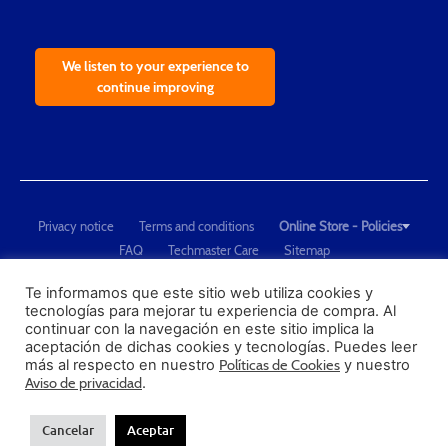
We listen to your experience to
continue improving
Privacy notice
Terms and conditions
Online Store - Policies
FAQ
Techmaster Care
Sitemap
Copyright © 2021 Techmaster de México. Developed by
QDC
.
"Techmaster de México is The Global Leader in Test Equipment Solutions -
Te informamos que este sitio web utiliza cookies y
tecnologías para mejorar tu experiencia de compra. Al
Calibration, Dimensional Measurement and Testing"
continuar con la navegación en este sitio implica la
aceptación de dichas cookies y tecnologías. Puedes leer
PROFECO
más al respecto en nuestro
Políticas de Cookies
y nuestro
CONDUSEF
Aviso de privacidad
.
Cancelar
Aceptar