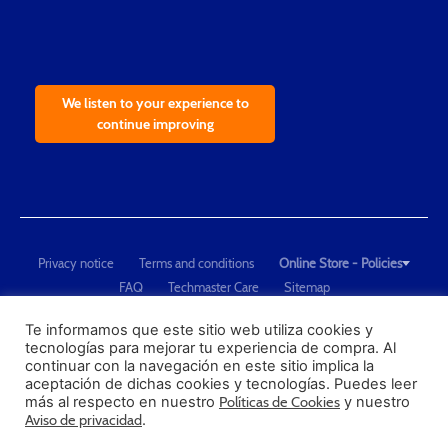
We listen to your experience to
continue improving
Privacy notice
Terms and conditions
Online Store - Policies
FAQ
Techmaster Care
Sitemap
Copyright © 2021 Techmaster de México. Developed by
QDC
.
"Techmaster de México is The Global Leader in Test Equipment Solutions -
Te informamos que este sitio web utiliza cookies y
tecnologías para mejorar tu experiencia de compra. Al
Calibration, Dimensional Measurement and Testing"
continuar con la navegación en este sitio implica la
aceptación de dichas cookies y tecnologías. Puedes leer
PROFECO
más al respecto en nuestro
Políticas de Cookies
y nuestro
CONDUSEF
Aviso de privacidad
.