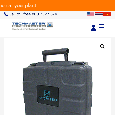
n at your plant.
Call toll free 800.732.9874