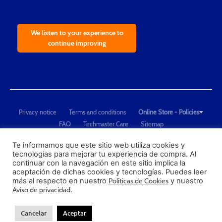
We listen to your experience to
continue improving
Privacy notice
Terms and conditions
Online Store - Policies
FAQ
Techmaster Care
Sitemap
Copyright © 2021 Techmaster de México. Developed by
QDC
.
"Techmaster de México is The Global Leader in Test Equipment Solutions -
Te informamos que este sitio web utiliza cookies y
tecnologías para mejorar tu experiencia de compra. Al
Calibration, Dimensional Measurement and Testing"
continuar con la navegación en este sitio implica la
aceptación de dichas cookies y tecnologías. Puedes leer
PROFECO
más al respecto en nuestro
Políticas de Cookies
y nuestro
CONDUSEF
Aviso de privacidad
.
Cancelar
Aceptar