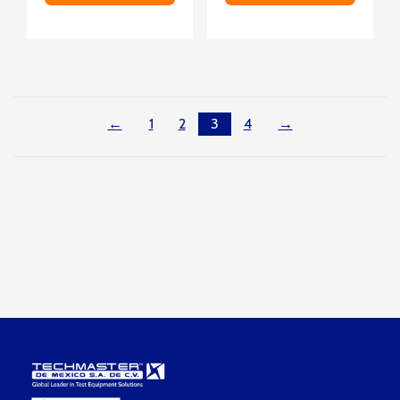
←
1
2
3
4
→