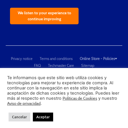
We listen to your experience to
continue improving
Privacy notice
Terms and conditions
Online Store - Policies
FAQ
Techmaster Care
Sitemap
Copyright © 2021 Techmaster de México. Developed by
QDC
.
"Techmaster de México is The Global Leader in Test Equipment Solutions -
Te informamos que este sitio web utiliza cookies y
tecnologías para mejorar tu experiencia de compra. Al
Calibration, Dimensional Measurement and Testing"
continuar con la navegación en este sitio implica la
aceptación de dichas cookies y tecnologías. Puedes leer
PROFECO
más al respecto en nuestro
Políticas de Cookies
y nuestro
CONDUSEF
Aviso de privacidad
.
Cancelar
Aceptar