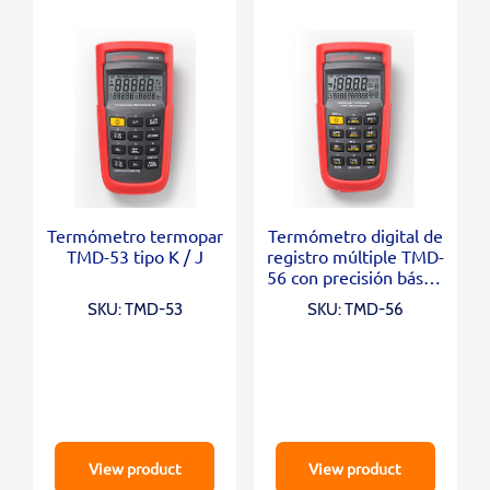
Termómetro termopar
Termómetro digital de
TMD-53 tipo K / J
registro múltiple TMD-
56 con precisión básica
del 0,05%
SKU: TMD-53
SKU: TMD-56
View product
View product