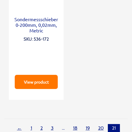
Sondermessschieber
0-200mm, 0,02mm,
Metric
SKU: 536-172
View product
←
1
2
3
…
18
19
20
21