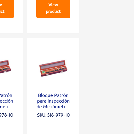
w
View
uct
product
Patrón
Bloque Patrón
pección
para Inspección
metros
de Micrómetros
 Grado
de Acero Grado
-978-10
SKU: 516-979-10
ks, Opt.
1, 10 Blocks, Opt.
l 12mm
Parallel 12mm