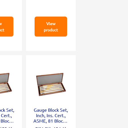
w
View
uct
product
ck Set,
Gauge Block Set,
 Cert.,
Inch, Ins. Cert.,
Blocks,
ASME, 81 Blocks,
 Square
Grade 2, Square