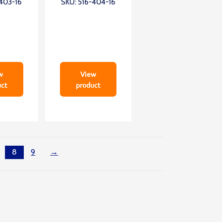
-403-16
SKU: 516-404-16
e
Type
w
View
uct
product
8
9
→