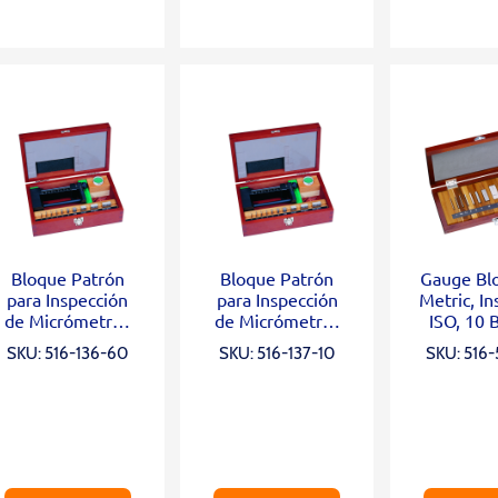
Bloque Patrón
Bloque Patrón
Gauge Blo
para Inspección
para Inspección
Metric, Ins
de Micrómetros
de Micrómetros
ISO, 10 
de Acero Grado
de Acero Grado
Grade 0,
SKU: 516-136-60
SKU: 516-137-10
SKU: 516
1, 10 Blocks, Opt.
2, 10 Blocks, Opt.
Parallel 12mm,
Parallel 12mm,
Micro Checker
Micro Checker