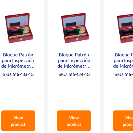
Bloque Patrón
Bloque Patrón
Bloque 
para Inspección
para Inspección
para Ins
de Micrómetros
de Micrómetros
de Micró
de Acero Grado
de Acero Grado
de Acero
SKU: 516-133-10
SKU: 516-134-10
SKU: 516
1, 10 Blocks, Opt.
2, 10 Blocks, Opt.
0, 10 Bloc
Parallel 12mm,
Parallel 12mm,
Parallel
Micro Checker
Micro Checker
Micro C
View
View
Vie
product
product
prod