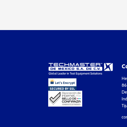
C
Hea
861
Del
Ind
Tij
co