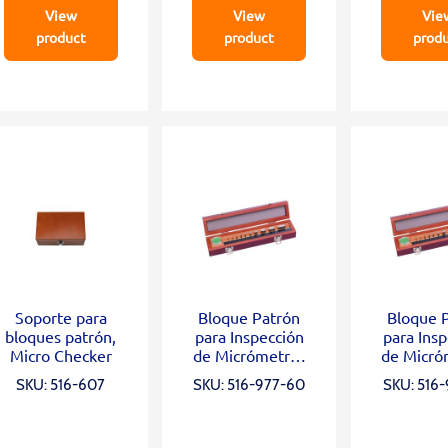
View
View
Vie
product
product
prod
Soporte para
Bloque Patrón
Bloque 
bloques patrón,
para Inspección
para Ins
Micro Checker
de Micrómetros
de Micró
de Acero Grado
de Acero
SKU: 516-607
SKU: 516-977-60
SKU: 516
K, 10 Blocks, Opt.
0, 10 Bloc
Parallel 12mm
Paralle