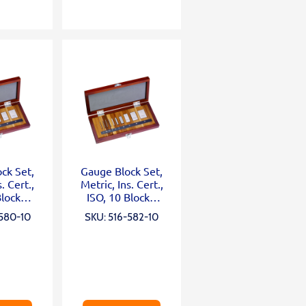
ck Set,
Gauge Block Set,
. Cert.,
Metric, Ins. Cert.,
Blocks,
ISO, 10 Blocks,
 Steel
Grade 2, Steel
-580-10
SKU: 516-582-10