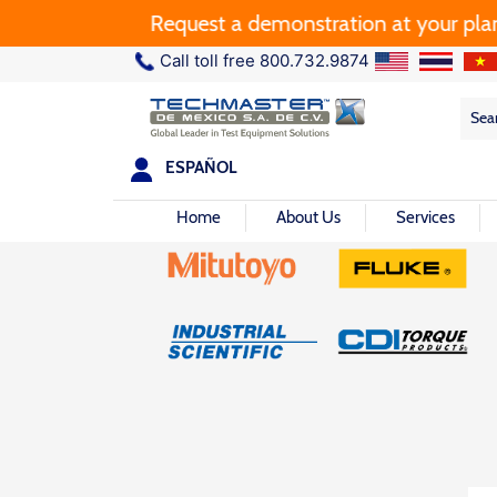
Request a demonstration at your plant.
Call toll free 800.732.9874
Sea
Sea
for:
ESPAÑOL
Home
About Us
Services