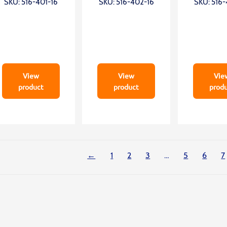
SKU: 516-401-16
SKU: 516-402-16
SKU: 516
Type
Type
Typ
View
View
Vie
product
product
prod
←
1
2
3
…
5
6
7