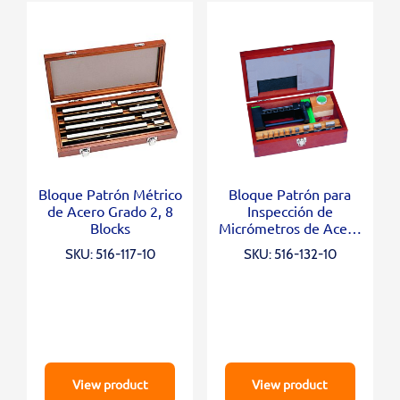
Bloque Patrón Métrico
Bloque Patrón para
de Acero Grado 2, 8
Inspección de
Blocks
Micrómetros de Acero
Grado 0, 10 Blocks,
SKU: 516-117-10
SKU: 516-132-10
Opt. Parallel 12mm,
Micro Checker
View product
View product