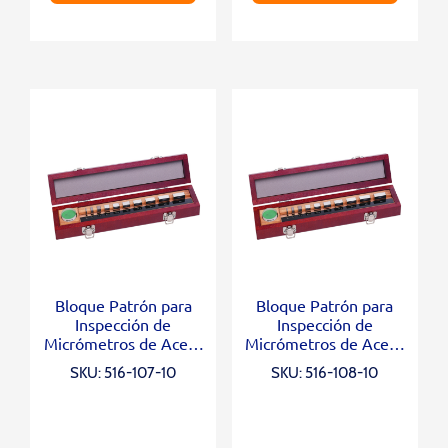
Bloque Patrón para
Bloque Patrón para
Inspección de
Inspección de
Micrómetros de Acero
Micrómetros de Acero
Grado 1, 10 Blocks,
Grado 2, 10 Blocks,
SKU: 516-107-10
SKU: 516-108-10
Opt. Parallel 12mm
Opt. Parallel 12mm