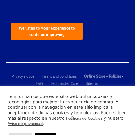
We listen to your experience to
continue improving
Privacy notice
Terms and conditions
Online Store - Policies
FAQ
Techmaster Care
Sitemap
Copyright © 2021 Techmaster de México. Developed by
QDC
.
"Techmaster de México is The Global Leader in Test Equipment Solutions -
Te informamos que este sitio web utiliza cookies y
tecnologías para mejorar tu experiencia de compra. Al
Calibration, Dimensional Measurement and Testing"
continuar con la navegación en este sitio implica la
aceptación de dichas cookies y tecnologías. Puedes leer
PROFECO
más al respecto en nuestro
Políticas de Cookies
y nuestro
CONDUSEF
Aviso de privacidad
.