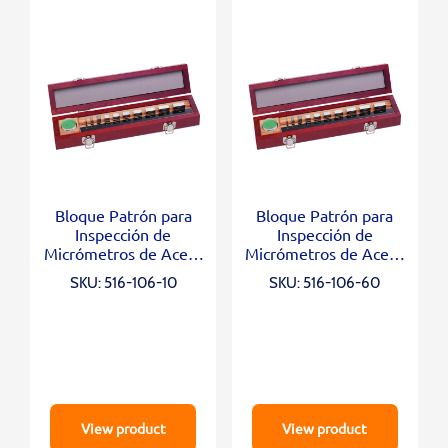
Bloque Patrón para
Bloque Patrón para
Inspección de
Inspección de
Micrómetros de Acero
Micrómetros de Acero
Grado 0, 10 Blocks,
Grado 0, 10 Blocks,
SKU: 516-106-10
SKU: 516-106-60
Opt. Parallel 12mm
Opt. Parallel 12mm
View product
View product