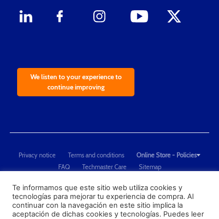
We listen to your experience to
continue improving
Privacy notice
Terms and conditions
Online Store - Policies
FAQ
Techmaster Care
Sitemap
Copyright © 2021 Techmaster de México. Developed by
QDC
.
"Techmaster de México is The Global Leader in Test Equipment Solutions -
Te informamos que este sitio web utiliza cookies y
tecnologías para mejorar tu experiencia de compra. Al
Calibration, Dimensional Measurement and Testing"
continuar con la navegación en este sitio implica la
aceptación de dichas cookies y tecnologías. Puedes leer
PROFECO