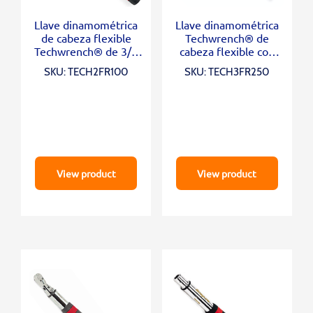
Llave dinamométrica
Llave dinamométrica
de cabeza flexible
Techwrench® de
Techwrench® de 3/8
cabeza flexible con
“(5-100 ft-lb)
accionamiento de 1/2
SKU: TECH2FR100
SKU: TECH3FR250
“(25-250 ft-lb)
View product
View product