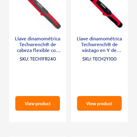
Llave dinamométrica
Llave dinamométrica
Techwrench® de
Techwrench® de
cabeza flexible con
vástago en Y de
accionamiento de 1/4
cabeza intercambiable
SKU: TECH1FR240
SKU: TECH2Y100
“(1–20 ft-lb)
(5-100 ft-lb)
View product
View product