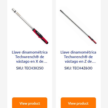
Llave dinamométrica
Llave dinamométrica
Techwrench® de
Techwrench® de
vástago en X de
vástago en Z de
cabeza intercambiable
cabeza intercambiable
SKU: TECH3X250
SKU: TECH4Z600
(12,5-250 ft-lb)
(60-600 ft-lb)
View product
View product