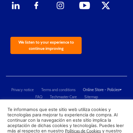
We listen to your experience to
continue improving
Privacy notice
Terms and conditions
Online Store - Policies
FAQ
Techmaster Care
Sitemap
Copyright © 2021 Techmaster de México. Developed by
QDC
.
"Techmaster de México is The Global Leader in Test Equipment Solutions -
Te informamos que este sitio web utiliza cookies y
tecnologías para mejorar tu experiencia de compra. Al
Calibration, Dimensional Measurement and Testing"
continuar con la navegación en este sitio implica la
aceptación de dichas cookies y tecnologías. Puedes leer
PROFECO
más al respecto en nuestro
Políticas de Cookies
y nuestro