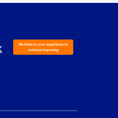
We listen to your experience to
continue improving