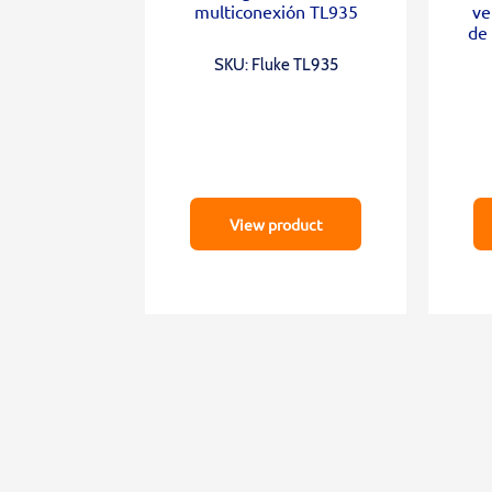
multiconexión TL935
ve
de
SKU: Fluke TL935
View product