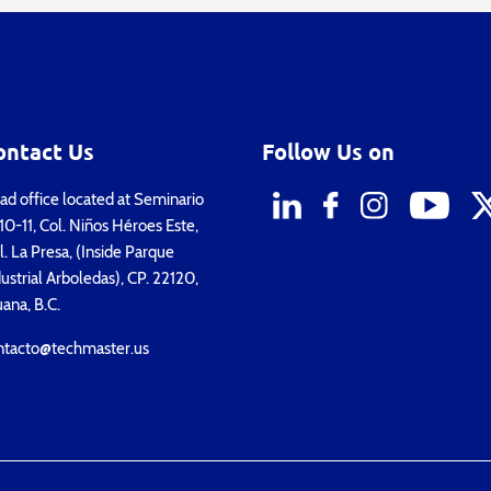
ontact Us
Follow Us on
d office located at Seminario
0-11, Col. Niños Héroes Este,
. La Presa, (Inside Parque
ustrial Arboledas), CP. 22120,
uana, B.C.
ntacto@techmaster.us