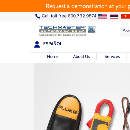
Request a demonstration at your plant.
Call toll free 800.732.9874
Sea
Sea
for:
ESPAÑOL
Home
About Us
Services