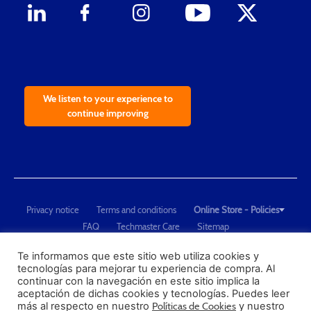
We listen to your experience to
continue improving
Privacy notice
Terms and conditions
Online Store - Policies
FAQ
Techmaster Care
Sitemap
Copyright © 2021 Techmaster de México. Developed by
QDC
.
"Techmaster de México is The Global Leader in Test Equipment Solutions -
Te informamos que este sitio web utiliza cookies y
tecnologías para mejorar tu experiencia de compra. Al
Calibration, Dimensional Measurement and Testing"
continuar con la navegación en este sitio implica la
aceptación de dichas cookies y tecnologías. Puedes leer
PROFECO
más al respecto en nuestro
Políticas de Cookies
y nuestro