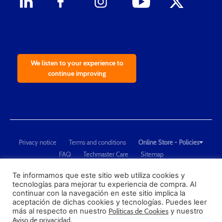
We listen to your experience to
continue improving
Privacy notice
Terms and conditions
Online Store - Policies
FAQ
Techmaster Care
Sitemap
Copyright © 2021 Techmaster de México. Developed by
QDC
.
"Techmaster de México is The Global Leader in Test Equipment Solutions -
Te informamos que este sitio web utiliza cookies y
tecnologías para mejorar tu experiencia de compra. Al
Calibration, Dimensional Measurement and Testing"
continuar con la navegación en este sitio implica la
aceptación de dichas cookies y tecnologías. Puedes leer
PROFECO
más al respecto en nuestro
Políticas de Cookies
y nuestro
CONDUSEF
Aviso de privacidad
.